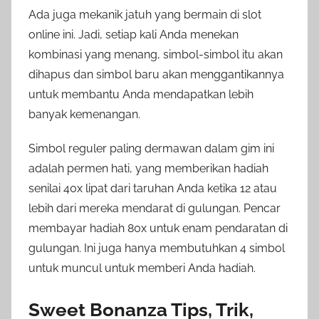
Ada juga mekanik jatuh yang bermain di slot
online ini. Jadi, setiap kali Anda menekan
kombinasi yang menang, simbol-simbol itu akan
dihapus dan simbol baru akan menggantikannya
untuk membantu Anda mendapatkan lebih
banyak kemenangan.
Simbol reguler paling dermawan dalam gim ini
adalah permen hati, yang memberikan hadiah
senilai 40x lipat dari taruhan Anda ketika 12 atau
lebih dari mereka mendarat di gulungan. Pencar
membayar hadiah 80x untuk enam pendaratan di
gulungan. Ini juga hanya membutuhkan 4 simbol
untuk muncul untuk memberi Anda hadiah.
Sweet Bonanza Tips, Trik,