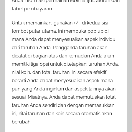
Anda informasi permainan lebih lanjut, aturan dan
tabel pembayaran.
Untuk memainkan, gunakan +/- di kedua sisi
tombol putar utama. Ini membuka pop up di
mana Anda dapat menyesuaikan aspek individu
dari taruhan Anda. Pengganda taruhan akan
dicatat di bagian atas dan kemudian Anda akan
memiliki tiga opsi untuk ditetapkan: taruhan Anda,
nilai koin, dan total taruhan. Ini secara efektif
berarti Anda dapat menyesuaikan aspek mana
pun yang Anda inginkan dan aspek lainnya akan
sesuai. Misalnya, Anda dapat memutuskan total
taruhan Anda sendiri dan dengan memasukkan
ini, nilai taruhan dan koin secara otomatis akan
berubah.