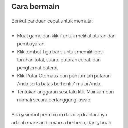
Cara bermain
Berikut panduan cepat untuk memulai:
Muat game dan klik ‘i’ untuk melihat aturan dan
pembayaran.
Klik tombol Tiga baris untuk memilih opsi
taruhan total, suara, putaran cepat, dan
penghemat baterai.
Klik ‘Putar Otomatis’ dan pilih jumlah putaran
Anda serta batas berhenti / mulai Anda.
Tentukan anggaran sesi, lalu klik ‘Mainkan’ dan
nikmati secara bertanggung jawab.
Ada 9 simbol permainan dasar. 4 di antaranya
adalah manisan berwarna berbeda, dan 5 buah