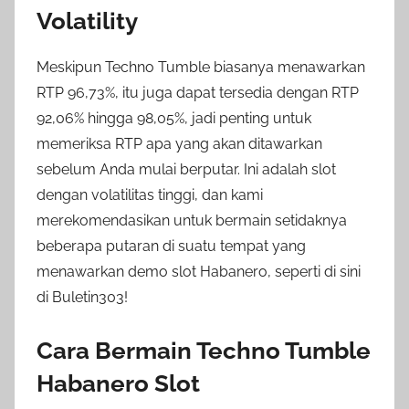
Volatility
Meskipun Techno Tumble biasanya menawarkan
RTP 96,73%, itu juga dapat tersedia dengan RTP
92,06% hingga 98,05%, jadi penting untuk
memeriksa RTP apa yang akan ditawarkan
sebelum Anda mulai berputar. Ini adalah slot
dengan volatilitas tinggi, dan kami
merekomendasikan untuk bermain setidaknya
beberapa putaran di suatu tempat yang
menawarkan demo slot Habanero, seperti di sini
di Buletin303!
Cara Bermain Techno Tumble
Habanero Slot