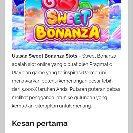
Ulasan Sweet Bonanza Slots
– Sweet Bonanza
adalah slot online yang dibuat oleh Pragmatic
Play dan game yang terinspirasi Permen ini
menawarkan potensi kemenangan besar lebih
dari 5.000X taruhan Anda. Putaran putaran bebas
melihat pengganda jatuh ke gulungan yang
kemudian diterapkan untuk menang.
Kesan pertama