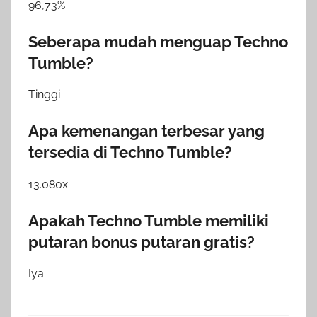
96,73%
Seberapa mudah menguap Techno
Tumble?
Tinggi
Apa kemenangan terbesar yang
tersedia di Techno Tumble?
13.080x
Apakah Techno Tumble memiliki
putaran bonus putaran gratis?
Iya