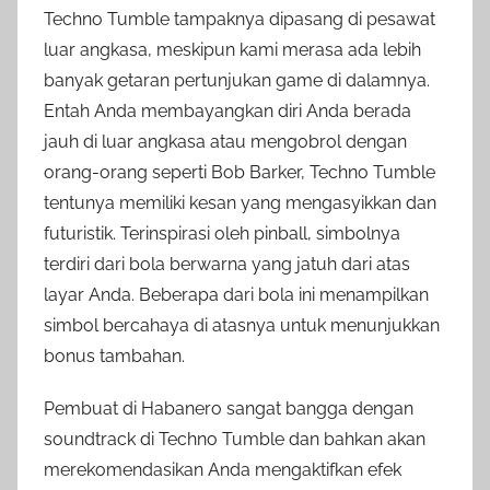
Techno Tumble tampaknya dipasang di pesawat
luar angkasa, meskipun kami merasa ada lebih
banyak getaran pertunjukan game di dalamnya.
Entah Anda membayangkan diri Anda berada
jauh di luar angkasa atau mengobrol dengan
orang-orang seperti Bob Barker, Techno Tumble
tentunya memiliki kesan yang mengasyikkan dan
futuristik. Terinspirasi oleh pinball, simbolnya
terdiri dari bola berwarna yang jatuh dari atas
layar Anda. Beberapa dari bola ini menampilkan
simbol bercahaya di atasnya untuk menunjukkan
bonus tambahan.
Pembuat di Habanero sangat bangga dengan
soundtrack di Techno Tumble dan bahkan akan
merekomendasikan Anda mengaktifkan efek