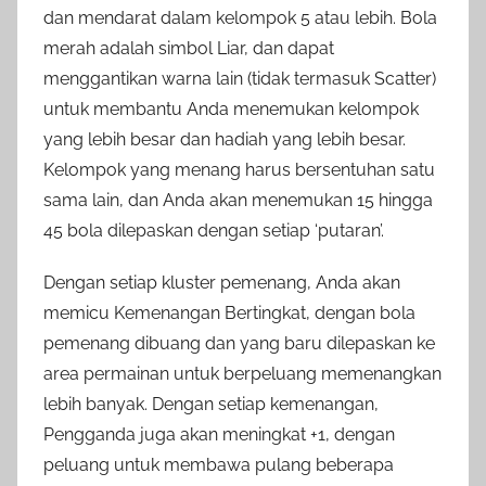
dan mendarat dalam kelompok 5 atau lebih. Bola
merah adalah simbol Liar, dan dapat
menggantikan warna lain (tidak termasuk Scatter)
untuk membantu Anda menemukan kelompok
yang lebih besar dan hadiah yang lebih besar.
Kelompok yang menang harus bersentuhan satu
sama lain, dan Anda akan menemukan 15 hingga
45 bola dilepaskan dengan setiap ‘putaran’.
Dengan setiap kluster pemenang, Anda akan
memicu Kemenangan Bertingkat, dengan bola
pemenang dibuang dan yang baru dilepaskan ke
area permainan untuk berpeluang memenangkan
lebih banyak. Dengan setiap kemenangan,
Pengganda juga akan meningkat +1, dengan
peluang untuk membawa pulang beberapa