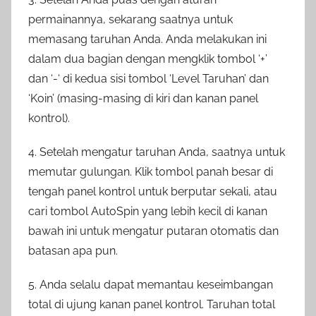
permainannya, sekarang saatnya untuk
memasang taruhan Anda. Anda melakukan ini
dalam dua bagian dengan mengklik tombol ‘+’
dan ‘-‘ di kedua sisi tombol ‘Level Taruhan’ dan
‘Koin’ (masing-masing di kiri dan kanan panel
kontrol).
4. Setelah mengatur taruhan Anda, saatnya untuk
memutar gulungan. Klik tombol panah besar di
tengah panel kontrol untuk berputar sekali, atau
cari tombol AutoSpin yang lebih kecil di kanan
bawah ini untuk mengatur putaran otomatis dan
batasan apa pun.
5. Anda selalu dapat memantau keseimbangan
total di ujung kanan panel kontrol. Taruhan total