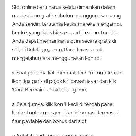
Slot online baru harus selalu dimainkan dalam
mode demo gratis sebelum menggunakan uang
Anda sendiri, terutama ketika mereka mengambil
bentuk yang tidak biasa seperti Techno Tumble.
Anda dapat memainkan slot ini secara gratis di
sini, di Buletin303.com. Baca terus untuk
mengetahui cara menggunakan kontrol.
1. Saat pertama kali memuat Techno Tumble, cari
ikon tiga garis di pojok kiri bawah layar dan klik
‘Cara Bermain’ untuk detail game.
2. Selanjutnya, klik ikon ‘I’ kecil di tengah panel
kontrol untuk menampilkan informasi, termasuk
fitur paytable dan bonus dari slot.
3. Setelah Anda puas dengan aturan