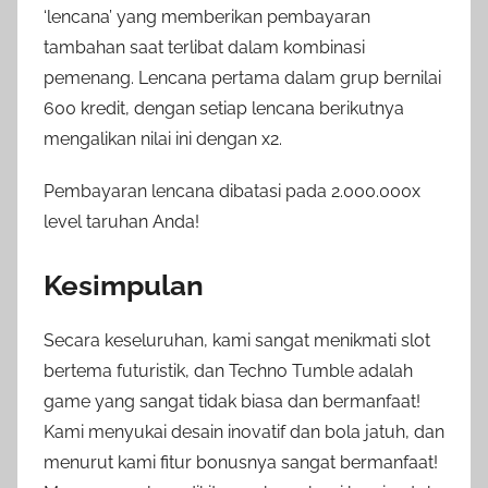
‘lencana’ yang memberikan pembayaran
tambahan saat terlibat dalam kombinasi
pemenang. Lencana pertama dalam grup bernilai
600 kredit, dengan setiap lencana berikutnya
mengalikan nilai ini dengan x2.
Pembayaran lencana dibatasi pada 2.000.000x
level taruhan Anda!
Kesimpulan
Secara keseluruhan, kami sangat menikmati slot
bertema futuristik, dan Techno Tumble adalah
game yang sangat tidak biasa dan bermanfaat!
Kami menyukai desain inovatif dan bola jatuh, dan
menurut kami fitur bonusnya sangat bermanfaat!