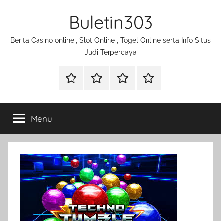
Skip
Buletin303
to
content
Berita Casino online , Slot Online , Togel Online serta Info Situs
Judi Terpercaya
Contact
Privacy
Earnings
About
Us
Policy
Disclaimer
Us
Menu