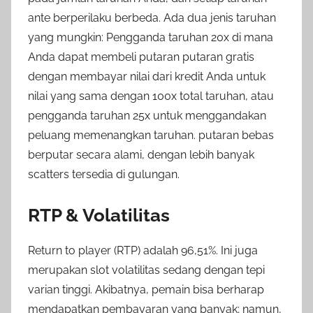
ante berperilaku berbeda. Ada dua jenis taruhan
yang mungkin: Pengganda taruhan 20x di mana
Anda dapat membeli putaran putaran gratis
dengan membayar nilai dari kredit Anda untuk
nilai yang sama dengan 100x total taruhan, atau
pengganda taruhan 25x untuk menggandakan
peluang memenangkan taruhan. putaran bebas
berputar secara alami, dengan lebih banyak
scatters tersedia di gulungan.
RTP & Volatilitas
Return to player (RTP) adalah 96,51%. Ini juga
merupakan slot volatilitas sedang dengan tepi
varian tinggi. Akibatnya, pemain bisa berharap
mendapatkan pembayaran yang banyak; namun,