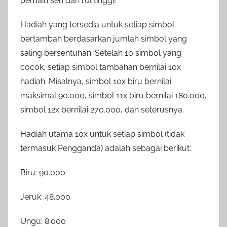
pemain sen dan rol tinggi!
Hadiah yang tersedia untuk setiap simbol
bertambah berdasarkan jumlah simbol yang
saling bersentuhan. Setelah 10 simbol yang
cocok, setiap simbol tambahan bernilai 10x
hadiah. Misalnya, simbol 10x biru bernilai
maksimal 90.000, simbol 11x biru bernilai 180.000,
simbol 12x bernilai 270.000, dan seterusnya.
Hadiah utama 10x untuk setiap simbol (tidak
termasuk Pengganda) adalah sebagai berikut:
Biru: 90.000
Jeruk: 48.000
Ungu: 8.000