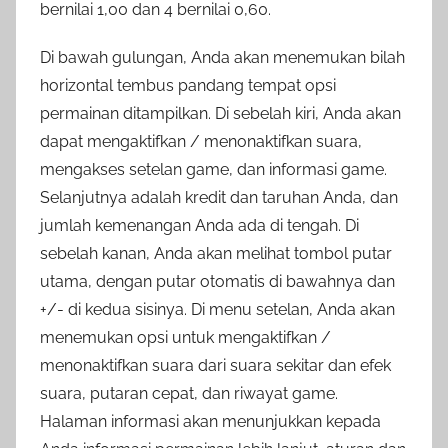
bernilai 1,00 dan 4 bernilai 0,60.
Di bawah gulungan, Anda akan menemukan bilah
horizontal tembus pandang tempat opsi
permainan ditampilkan. Di sebelah kiri, Anda akan
dapat mengaktifkan / menonaktifkan suara,
mengakses setelan game, dan informasi game.
Selanjutnya adalah kredit dan taruhan Anda, dan
jumlah kemenangan Anda ada di tengah. Di
sebelah kanan, Anda akan melihat tombol putar
utama, dengan putar otomatis di bawahnya dan
+/- di kedua sisinya. Di menu setelan, Anda akan
menemukan opsi untuk mengaktifkan /
menonaktifkan suara dari suara sekitar dan efek
suara, putaran cepat, dan riwayat game.
Halaman informasi akan menunjukkan kepada