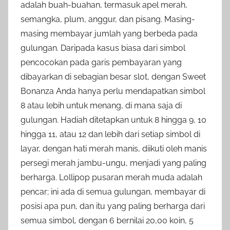
adalah buah-buahan, termasuk apel merah,
semangka, plum, anggur, dan pisang. Masing-
masing membayar jumlah yang berbeda pada
gulungan. Daripada kasus biasa dari simbol
pencocokan pada garis pembayaran yang
dibayarkan di sebagian besar slot, dengan Sweet
Bonanza Anda hanya perlu mendapatkan simbol
8 atau lebih untuk menang, di mana saja di
gulungan. Hadiah ditetapkan untuk 8 hingga 9, 10
hingga 11, atau 12 dan lebih dari setiap simbol di
layar, dengan hati merah manis, diikuti oleh manis
persegi merah jambu-ungu, menjadi yang paling
berharga. Lollipop pusaran merah muda adalah
pencar; ini ada di semua gulungan, membayar di
posisi apa pun, dan itu yang paling berharga dari
semua simbol, dengan 6 bernilai 20,00 koin, 5