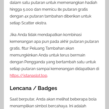
dalam satu putaran untuk memenangkan hadiah
hingga 5.000 dan memicu 8x putaran gratis
dengan 4x putaran tambahan diberikan untuk
setiap Scatter ekstra.
Jika Anda tidak mendapatkan kombinasi
kemenangan apa pun pada akhir putaran putaran
gratis, fitur Peluang Tambahan akan
memungkinkan Anda untuk terus bermain
dengan Pengganda yang bertambah satu untuk
setiap putaran sampai kemenangan didapatkan di
https://istanaslot.top
.
Lencana / Badges
Saat berputar, Anda akan melihat beberapa bola
menampilkan simbol bercahaya. Ini adalah