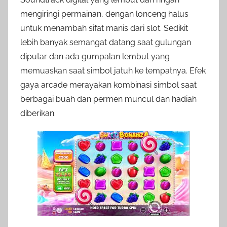
mengiringi permainan, dengan lonceng halus
untuk menambah sifat manis dari slot. Sedikit
lebih banyak semangat datang saat gulungan
diputar dan ada gumpalan lembut yang
memuaskan saat simbol jatuh ke tempatnya. Efek
gaya arcade merayakan kombinasi simbol saat
berbagai buah dan permen muncul dan hadiah
diberikan.