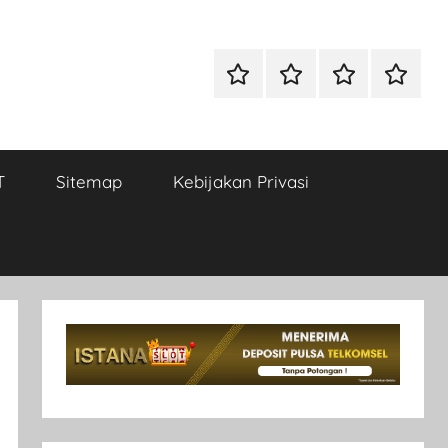
Contact
Privacy
Earnings
About
Us
Policy
Disclaimer
Us
T
Sitemap
Kebijakan Privasi