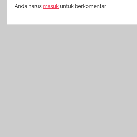
Anda harus
masuk
untuk berkomentar.