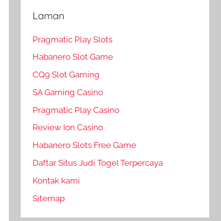
Laman
Pragmatic Play Slots
Habanero Slot Game
CQ9 Slot Gaming
SA Gaming Casino
Pragmatic Play Casino
Review Ion Casino
Habanero Slots Free Game
Daftar Situs Judi Togel Terpercaya
Kontak kami
Sitemap