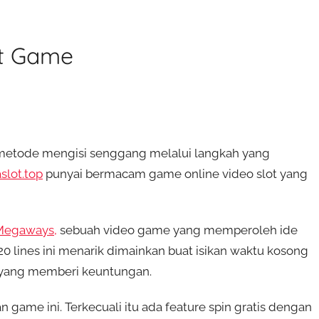
ot Game
 metode mengisi senggang melalui langkah yang
aslot.top
punyai bermacam game online video slot yang
 Megaways,
sebuah video game yang memperoleh ide
0 lines ini menarik dimainkan buat isikan waktu kosong
an yang memberi keuntungan.
game ini. Terkecuali itu ada feature spin gratis dengan