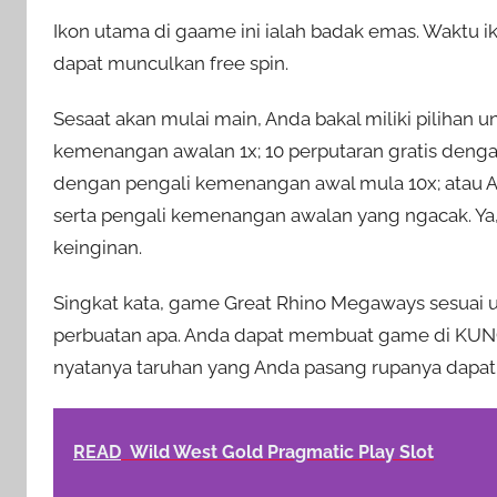
Ikon utama di gaame ini ialah badak emas. Waktu i
dapat munculkan free spin.
Sesaat akan mulai main, Anda bakal miliki pilihan 
kemenangan awalan 1x; 10 perputaran gratis denga
dengan pengali kemenangan awal mula 10x; atau Al
serta pengali kemenangan awalan yang ngacak. Ya, 
keinginan.
Singkat kata, game Great Rhino Megaways sesuai 
perbuatan apa. Anda dapat membuat game di KUNGF
nyatanya taruhan yang Anda pasang rupanya dapat
READ
Wild West Gold Pragmatic Play Slot