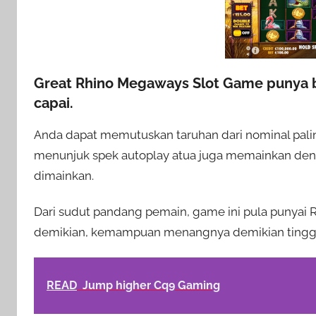
Great Rhino Megaways Slot Game punya
capai.
Anda dapat memutuskan taruhan dari nominal paling
menunjuk spek autoplay atua juga memainkan denga
dimainkan.
Dari sudut pandang pemain, game ini pula punyai R
demikian, kemampuan menangnya demikian tinggi. 
READ
Jump higher Cq9 Gaming