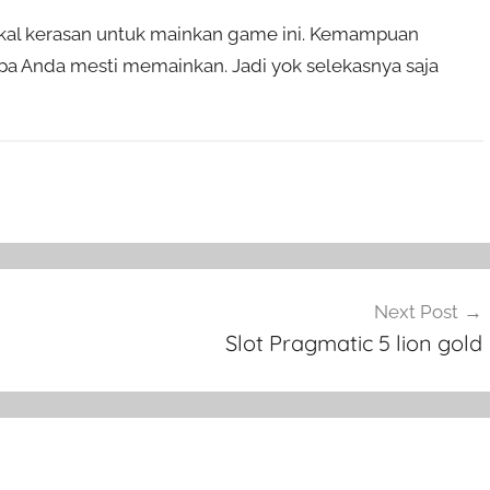
akal kerasan untuk mainkan game ini. Kemampuan
a Anda mesti memainkan. Jadi yok selekasnya saja
Next Post
Slot Pragmatic 5 lion gold