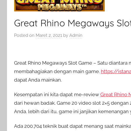
Great Rhino Megaways Sl
Posted on
Maret 2, 2021
by
Admin
Great Rhino Megaways Slot Game – Satu diantara
membahagiakan dengan main game.
https://istan
dapat Anda mainkan.
Kesempatan ini kita dapat me-review
Great Rhino
dari hewan badak. Game 20 video slot 2×5 dengan 2
Anda. lebih dari itu, game ini janjikan kemenang
Ada 200.704 teknik buat dapat menang saat mainkan 