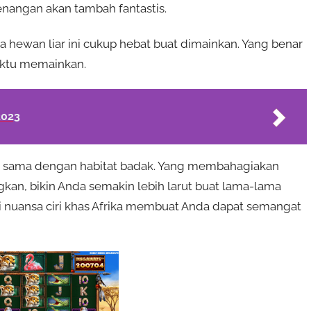
nangan akan tambah fantastis.
a hewan liar ini cukup hebat buat dimainkan. Yang benar
aktu memainkan.
2023
a, sama dengan habitat badak. Yang membahagiakan
n, bikin Anda semakin lebih larut buat lama-lama
nuansa ciri khas Afrika membuat Anda dapat semangat