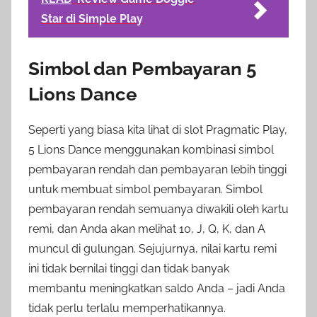
Star di Simple Play
Simbol dan Pembayaran 5
Lions Dance
Seperti yang biasa kita lihat di slot Pragmatic Play,
5 Lions Dance menggunakan kombinasi simbol
pembayaran rendah dan pembayaran lebih tinggi
untuk membuat simbol pembayaran. Simbol
pembayaran rendah semuanya diwakili oleh kartu
remi, dan Anda akan melihat 10, J, Q, K, dan A
muncul di gulungan. Sejujurnya, nilai kartu remi
ini tidak bernilai tinggi dan tidak banyak
membantu meningkatkan saldo Anda – jadi Anda
tidak perlu terlalu memperhatikannya.