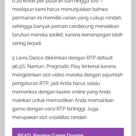
0,20 kredit per putaran dan hingga 100 –
meskipun kami harus menunjukkan bahwa
permainan ini memiliki varian yang cukup rendah,
sehingga banyak pemain cenderung menaikkan
taruhan mereka sedikit, karena kemenangan lebih
sering terjadi.
5 Lions Dance dikirimkan dengan RTP default
96,5%. Namun, Pragmatic Play terkenal karena
mengirimkan slot video mereka dengan sejumlah
pengaturan RTP, jadi Anda harus selalu
memeriksa dengan kasino online yang Anda
mainkan untuk memastikan Anda memainkan
game dengan versi RTP tertinggi. Juga
merupakan slot volatilitas rendah.
READ
Review Game Doggie