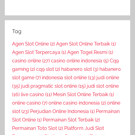
Tag
Agen Slot Online
(2)
Agen Slot Online Terbaik
(1)
Agen Slot Terpercaya
(1)
Agen Togel Resmi
(1)
casino online
(27)
casino online indonesia
(5)
Cq9
gaming
(2)
cq9 slot
(2)
habanero slot
(3)
habanero
slot game
(7)
indonesia slot online
(13)
judi online
(35)
judi pragmatic slot online
(15)
judi slot online
(16)
live casino
(11)
Mesin Slot Online Terbaik
(1)
online casino
(7)
online casino indonesia
(2)
online
slot
(23)
Perjudian Online Indonesia
(1)
Permainan
Slot Online
(1)
Permainan Slot Terbaik
(2)
Permainan Toto Slot
(2)
Platform Judi Slot