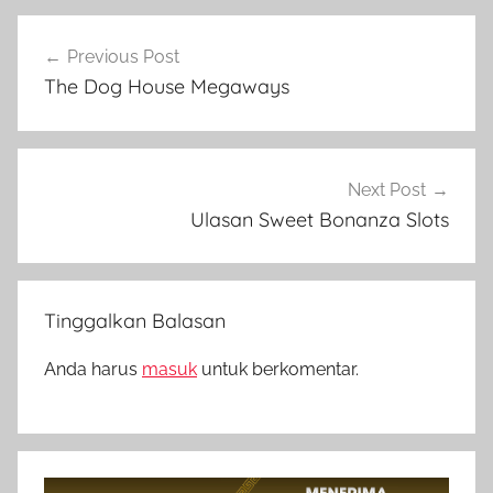
Navigasi
Previous Post
pos
The Dog House Megaways
Next Post
Ulasan Sweet Bonanza Slots
Tinggalkan Balasan
Anda harus
masuk
untuk berkomentar.