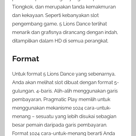
Tiongkok, dan merupakan tanda kemakmuran
dan kekayaan. Seperti kebanyakan slot
pengembang game, 5 Lions Dance terlihat
menarik dan grafisnya dirancang dengan indah,
ditampilkan dalam HD di semua perangkat.
Format
Untuk format 5 Lions Dance yang sebenarnya,
Anda akan melihat slot dibuat dengan format 5-
gulungan, 4-baris. Alih-alih menggunakan garis
pembayaran, Pragmatic Play memilih untuk
menggunakan mekanisme 1024 cara-untuk-
menang – sesuatu yang lebih disukai sebagian
besar pemain daripada garis pembayaran.
Format 1024 cara-untuk-menang berarti Anda