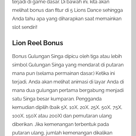
terjadi di game dasar. Di bawah ini, kita akan
melihat bonus dan fitur di 5 Lions Dance sehingga
Anda tahu apa yang diharapkan saat memainkan
slot sendiri!
Lion Reel Bonus
Bonus Gulungan Singa dipicu oleh tiga atau lebih
simbol Gulungan Singa yang mendarat di putaran
mana pun (selama permainan dasar.) Ketika ini
terjadi, Anda akan melihat animasi di layar Anda di
mana dua gulungan pertama bergabung menjadi
satu Singa besar kumparan. Pengganda
kemudian dipilih (baik 5X, 10X, 20X, 25X, 50X, 75X,
100X, 150X atau 200X) dan pemutaran ulang
diberikan. Jika kemenangan terbentuk pada
putaran ulang, jumlah kemenangan dikalikan