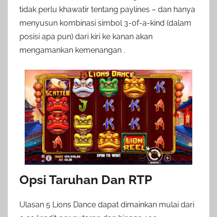
tidak perlu khawatir tentang paylines – dan hanya
menyusun kombinasi simbol 3-of-a-kind (dalam
posisi apa pun) dari kiri ke kanan akan
mengamankan kemenangan .
Opsi Taruhan Dan RTP
Ulasan 5 Lions Dance dapat dimainkan mulai dari