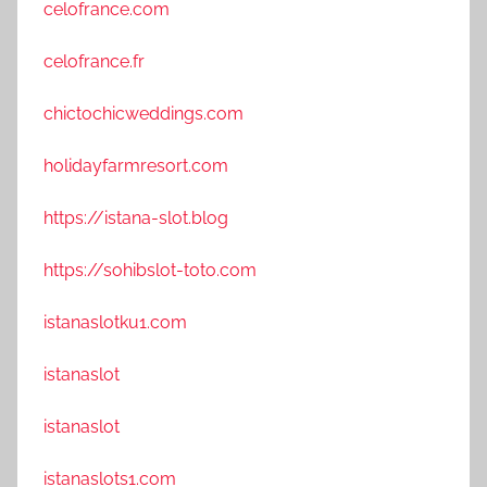
celofrance.com
celofrance.fr
chictochicweddings.com
holidayfarmresort.com
https://istana-slot.blog
https://sohibslot-toto.com
istanaslotku1.com
istanaslot
istanaslot
istanaslots1.com