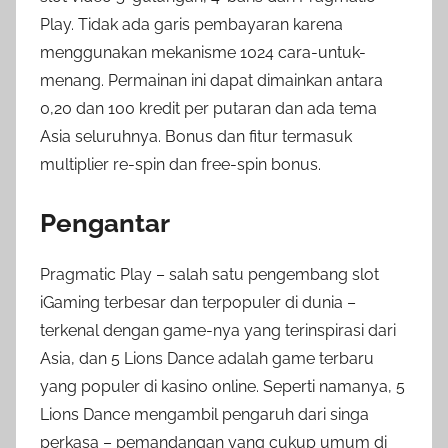
Play. Tidak ada garis pembayaran karena
menggunakan mekanisme 1024 cara-untuk-
menang. Permainan ini dapat dimainkan antara
0,20 dan 100 kredit per putaran dan ada tema
Asia seluruhnya. Bonus dan fitur termasuk
multiplier re-spin dan free-spin bonus.
Pengantar
Pragmatic Play – salah satu pengembang slot
iGaming terbesar dan terpopuler di dunia –
terkenal dengan game-nya yang terinspirasi dari
Asia, dan 5 Lions Dance adalah game terbaru
yang populer di kasino online. Seperti namanya, 5
Lions Dance mengambil pengaruh dari singa
perkasa – pemandangan yang cukup umum di