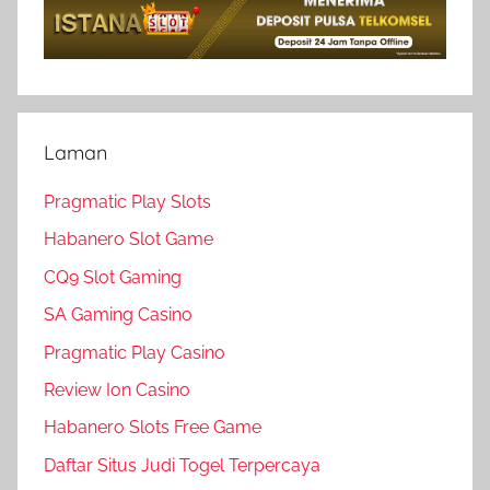
Laman
Pragmatic Play Slots
Habanero Slot Game
CQ9 Slot Gaming
SA Gaming Casino
Pragmatic Play Casino
Review Ion Casino
Habanero Slots Free Game
Daftar Situs Judi Togel Terpercaya