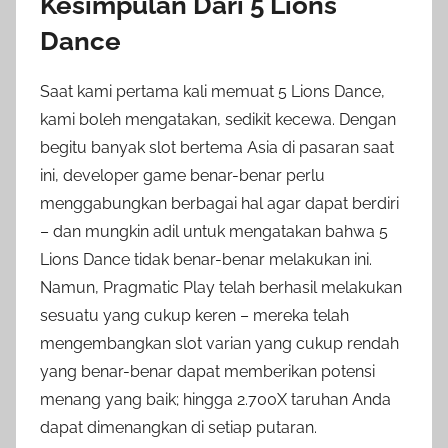
Kesimpulan Dari 5 Lions
Dance
Saat kami pertama kali memuat 5 Lions Dance,
kami boleh mengatakan, sedikit kecewa. Dengan
begitu banyak slot bertema Asia di pasaran saat
ini, developer game benar-benar perlu
menggabungkan berbagai hal agar dapat berdiri
– dan mungkin adil untuk mengatakan bahwa 5
Lions Dance tidak benar-benar melakukan ini.
Namun, Pragmatic Play telah berhasil melakukan
sesuatu yang cukup keren – mereka telah
mengembangkan slot varian yang cukup rendah
yang benar-benar dapat memberikan potensi
menang yang baik; hingga 2.700X taruhan Anda
dapat dimenangkan di setiap putaran.