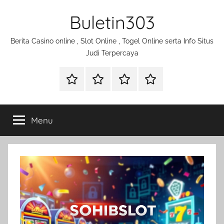
Skip
Buletin303
to
content
Berita Casino online , Slot Online , Togel Online serta Info Situs
Judi Terpercaya
Contact
Privacy
Earnings
About
Us
Policy
Disclaimer
Us
Menu