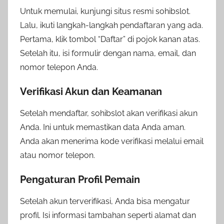
Untuk memulai, kunjungi situs resmi sohibslot.
Lalu, ikuti langkah-langkah pendaftaran yang ada.
Pertama, klik tombol “Daftar” di pojok kanan atas.
Setelah itu, isi formulir dengan nama, email, dan
nomor telepon Anda.
Verifikasi Akun dan Keamanan
Setelah mendaftar, sohibslot akan verifikasi akun
Anda. Ini untuk memastikan data Anda aman.
Anda akan menerima kode verifikasi melalui email
atau nomor telepon.
Pengaturan Profil Pemain
Setelah akun terverifikasi, Anda bisa mengatur
profil. Isi informasi tambahan seperti alamat dan