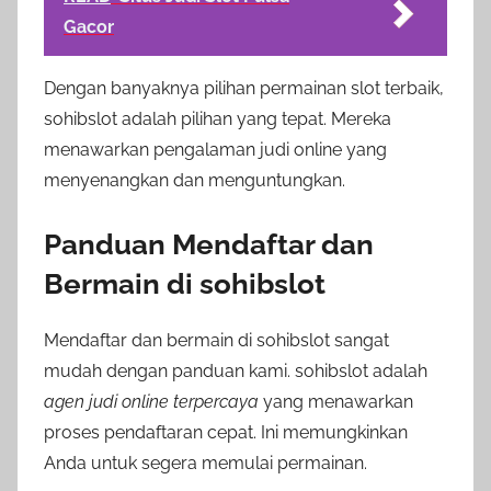
Gacor
Dengan banyaknya pilihan permainan slot terbaik,
sohibslot adalah pilihan yang tepat. Mereka
menawarkan pengalaman judi online yang
menyenangkan dan menguntungkan.
Panduan Mendaftar dan
Bermain di sohibslot
Mendaftar dan bermain di sohibslot sangat
mudah dengan panduan kami. sohibslot adalah
agen judi online terpercaya
yang menawarkan
proses pendaftaran cepat. Ini memungkinkan
Anda untuk segera memulai permainan.