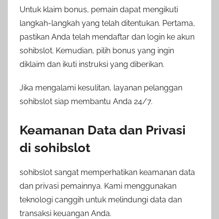
Untuk klaim bonus, pemain dapat mengikuti
langkah-langkah yang telah ditentukan. Pertama,
pastikan Anda telah mendaftar dan login ke akun
sohibslot. Kemudian, pilih bonus yang ingin
diklaim dan ikuti instruksi yang diberikan.
Jika mengalami kesulitan, layanan pelanggan
sohibslot siap membantu Anda 24/7.
Keamanan Data dan Privasi
di sohibslot
sohibslot sangat memperhatikan keamanan data
dan privasi pemainnya. Kami menggunakan
teknologi canggih untuk melindungi data dan
transaksi keuangan Anda.