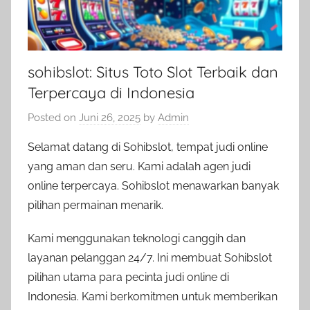
sohibslot: Situs Toto Slot Terbaik dan
Terpercaya di Indonesia
Posted on
Juni 26, 2025
by
Admin
Selamat datang di Sohibslot, tempat judi online
yang aman dan seru. Kami adalah agen judi
online terpercaya. Sohibslot menawarkan banyak
pilihan permainan menarik.
Kami menggunakan teknologi canggih dan
layanan pelanggan 24/7. Ini membuat Sohibslot
pilihan utama para pecinta judi online di
Indonesia. Kami berkomitmen untuk memberikan