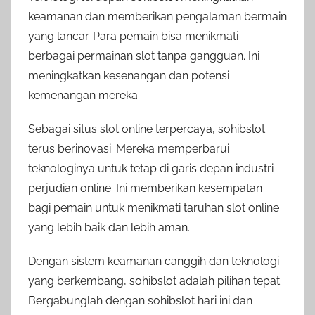
keamanan dan memberikan pengalaman bermain
yang lancar. Para pemain bisa menikmati
berbagai permainan slot tanpa gangguan. Ini
meningkatkan kesenangan dan potensi
kemenangan mereka.
Sebagai situs slot online terpercaya, sohibslot
terus berinovasi. Mereka memperbarui
teknologinya untuk tetap di garis depan industri
perjudian online. Ini memberikan kesempatan
bagi pemain untuk menikmati taruhan slot online
yang lebih baik dan lebih aman.
Dengan sistem keamanan canggih dan teknologi
yang berkembang, sohibslot adalah pilihan tepat.
Bergabunglah dengan sohibslot hari ini dan