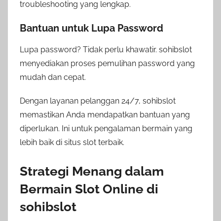
troubleshooting yang lengkap.
Bantuan untuk Lupa Password
Lupa password? Tidak perlu khawatir. sohibslot
menyediakan proses pemulihan password yang
mudah dan cepat.
Dengan layanan pelanggan 24/7, sohibslot
memastikan Anda mendapatkan bantuan yang
diperlukan. Ini untuk pengalaman bermain yang
lebih baik di situs slot terbaik.
Strategi Menang dalam
Bermain Slot Online di
sohibslot