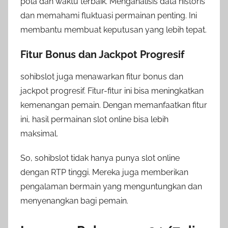
pola dan waktu terbaik. Menganalisis data historis
dan memahami fluktuasi permainan penting. Ini
membantu membuat keputusan yang lebih tepat.
Fitur Bonus dan Jackpot Progresif
sohibslot juga menawarkan fitur bonus dan
jackpot progresif. Fitur-fitur ini bisa meningkatkan
kemenangan pemain. Dengan memanfaatkan fitur
ini, hasil permainan slot online bisa lebih
maksimal.
So, sohibslot tidak hanya punya slot online
dengan RTP tinggi. Mereka juga memberikan
pengalaman bermain yang menguntungkan dan
menyenangkan bagi pemain.