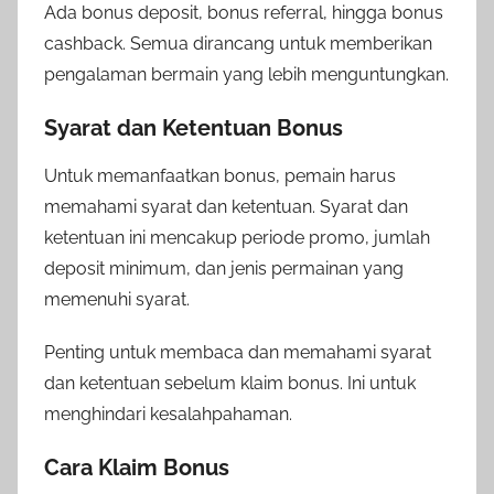
Ada bonus deposit, bonus referral, hingga bonus
cashback. Semua dirancang untuk memberikan
pengalaman bermain yang lebih menguntungkan.
Syarat dan Ketentuan Bonus
Untuk memanfaatkan bonus, pemain harus
memahami syarat dan ketentuan. Syarat dan
ketentuan ini mencakup periode promo, jumlah
deposit minimum, dan jenis permainan yang
memenuhi syarat.
Penting untuk membaca dan memahami syarat
dan ketentuan sebelum klaim bonus. Ini untuk
menghindari kesalahpahaman.
Cara Klaim Bonus