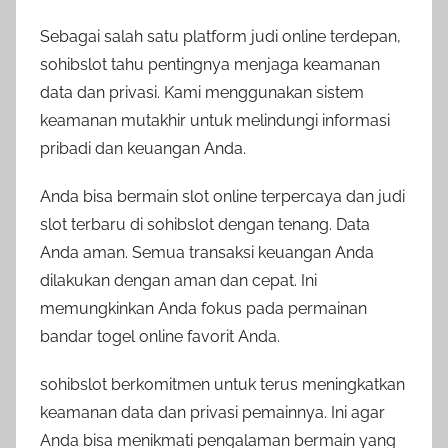
Sebagai salah satu platform judi online terdepan,
sohibslot tahu pentingnya menjaga keamanan
data dan privasi. Kami menggunakan sistem
keamanan mutakhir untuk melindungi informasi
pribadi dan keuangan Anda.
Anda bisa bermain slot online terpercaya dan judi
slot terbaru di sohibslot dengan tenang. Data
Anda aman. Semua transaksi keuangan Anda
dilakukan dengan aman dan cepat. Ini
memungkinkan Anda fokus pada permainan
bandar togel online favorit Anda.
sohibslot berkomitmen untuk terus meningkatkan
keamanan data dan privasi pemainnya. Ini agar
Anda bisa menikmati pengalaman bermain yang