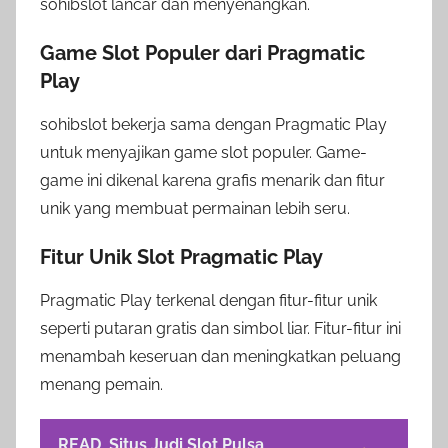
sohibslot lancar dan menyenangkan.
Game Slot Populer dari Pragmatic
Play
sohibslot bekerja sama dengan Pragmatic Play
untuk menyajikan game slot populer. Game-
game ini dikenal karena grafis menarik dan fitur
unik yang membuat permainan lebih seru.
Fitur Unik Slot Pragmatic Play
Pragmatic Play terkenal dengan fitur-fitur unik
seperti putaran gratis dan simbol liar. Fitur-fitur ini
menambah keseruan dan meningkatkan peluang
menang pemain.
READ
Situs Judi Slot Pulsa