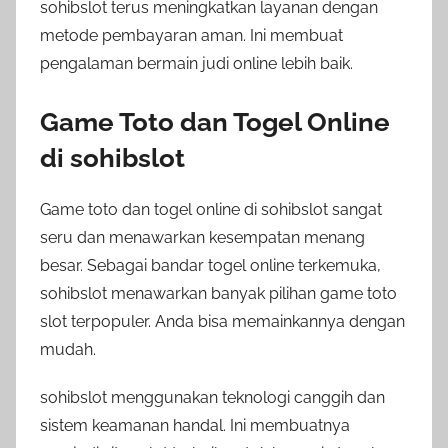
sohibslot terus meningkatkan layanan dengan
metode pembayaran aman. Ini membuat
pengalaman bermain judi online lebih baik.
Game Toto dan Togel Online
di sohibslot
Game toto dan togel online di sohibslot sangat
seru dan menawarkan kesempatan menang
besar. Sebagai bandar togel online terkemuka,
sohibslot menawarkan banyak pilihan game toto
slot terpopuler. Anda bisa memainkannya dengan
mudah.
sohibslot menggunakan teknologi canggih dan
sistem keamanan handal. Ini membuatnya