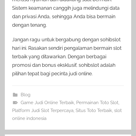
Sistem keamanan canggih juga melindungi data
dan privasi Anda, sehingga Anda bisa bermain
dengan tenang.
Jangan ragu untuk bergabung dengan sohibslot
hari ini. Rasakan sendiri pengalaman bermain slot
terbaik yang ditawarkan. Dengan berbagai
promosi dan bonus eksklusif, sohibslot adalah
pilihan tepat bagi pecinta judi online.
Blog
Game Judi Online Terbaik
,
Permainan Toto Slot
,
Platform Judi Slot Terpercaya
,
Situs Toto Terbaik
,
slot
online indonesia