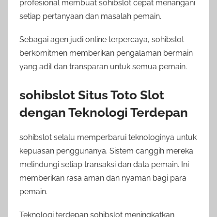
profesional membuat sohibslot cepat menangani
setiap pertanyaan dan masalah pemain.
Sebagai agen judi online terpercaya, sohibslot
berkomitmen memberikan pengalaman bermain
yang adil dan transparan untuk semua pemain.
sohibslot Situs Toto Slot
dengan Teknologi Terdepan
sohibslot selalu memperbarui teknologinya untuk
kepuasan penggunanya. Sistem canggih mereka
melindungi setiap transaksi dan data pemain. Ini
memberikan rasa aman dan nyaman bagi para
pemain.
Teknologi terdepan sohibslot meningkatkan