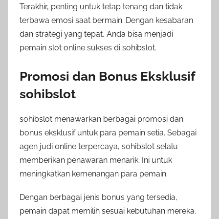
Terakhir, penting untuk tetap tenang dan tidak
terbawa emosi saat bermain. Dengan kesabaran
dan strategi yang tepat, Anda bisa menjadi
pemain slot online sukses di sohibslot.
Promosi dan Bonus Eksklusif
sohibslot
sohibslot menawarkan berbagai promosi dan
bonus eksklusif untuk para pemain setia. Sebagai
agen judi online terpercaya, sohibslot selalu
memberikan penawaran menarik. Ini untuk
meningkatkan kemenangan para pemain.
Dengan berbagai jenis bonus yang tersedia,
pemain dapat memilih sesuai kebutuhan mereka.