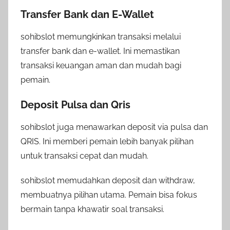
Transfer Bank dan E-Wallet
sohibslot memungkinkan transaksi melalui
transfer bank dan e-wallet. Ini memastikan
transaksi keuangan aman dan mudah bagi
pemain.
Deposit Pulsa dan Qris
sohibslot juga menawarkan deposit via pulsa dan
QRIS. Ini memberi pemain lebih banyak pilihan
untuk transaksi cepat dan mudah.
sohibslot memudahkan deposit dan withdraw,
membuatnya pilihan utama. Pemain bisa fokus
bermain tanpa khawatir soal transaksi.