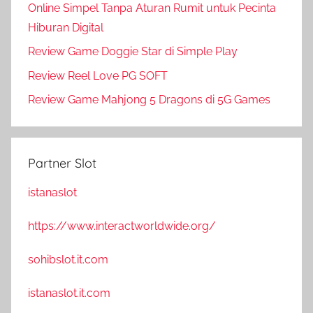
Online Simpel Tanpa Aturan Rumit untuk Pecinta
Hiburan Digital
Review Game Doggie Star di Simple Play
Review Reel Love PG SOFT
Review Game Mahjong 5 Dragons di 5G Games
Partner Slot
istanaslot
https://www.interactworldwide.org/
sohibslot.it.com
istanaslot.it.com