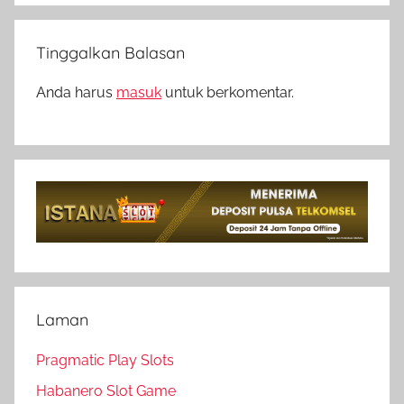
Tinggalkan Balasan
Anda harus
masuk
untuk berkomentar.
Laman
Pragmatic Play Slots
Habanero Slot Game