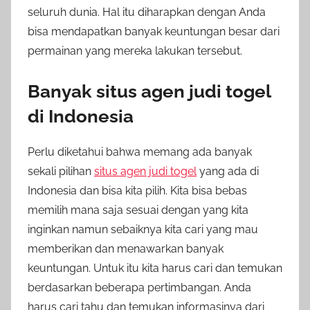
seluruh dunia. Hal itu diharapkan dengan Anda
bisa mendapatkan banyak keuntungan besar dari
permainan yang mereka lakukan tersebut.
Banyak situs agen judi togel
di Indonesia
Perlu diketahui bahwa memang ada banyak
sekali pilihan
situs agen judi togel
yang ada di
Indonesia dan bisa kita pilih. Kita bisa bebas
memilih mana saja sesuai dengan yang kita
inginkan namun sebaiknya kita cari yang mau
memberikan dan menawarkan banyak
keuntungan. Untuk itu kita harus cari dan temukan
berdasarkan beberapa pertimbangan. Anda
harus cari tahu dan temukan informasinya dari