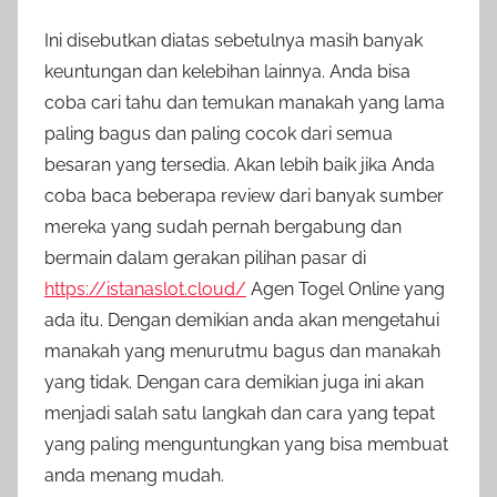
Ini disebutkan diatas sebetulnya masih banyak
keuntungan dan kelebihan lainnya. Anda bisa
coba cari tahu dan temukan manakah yang lama
paling bagus dan paling cocok dari semua
besaran yang tersedia. Akan lebih baik jika Anda
coba baca beberapa review dari banyak sumber
mereka yang sudah pernah bergabung dan
bermain dalam gerakan pilihan pasar di
https://istanaslot.cloud/
Agen Togel Online yang
ada itu. Dengan demikian anda akan mengetahui
manakah yang menurutmu bagus dan manakah
yang tidak. Dengan cara demikian juga ini akan
menjadi salah satu langkah dan cara yang tepat
yang paling menguntungkan yang bisa membuat
anda menang mudah.