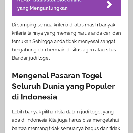
yang Menguntungkan
Di samping semua kriteria di atas masih banyak
kriteria lainnya yang memang harus anda cari dan
temukan Sehingga anda tidak menyesal sangat
bergabung dan bermain di situs agen atau situs
Bandar judi togel.
Mengenal Pasaran Togel
Seluruh Dunia yang Populer
di Indonesia
Lebih banyak pilihan kita dalam judi togel yang
ada di Indonesia Kita juga harus bisa mengetahui
bahwa memang tidak semuanya bagus dan tidak