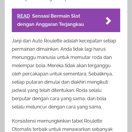
READ
Sensasi Bermain Slot
dengan Anggaran Terjangkau
Janji dari Auto Roulette adalah kecepatan setiap
permainan dimainkan. Anda tidak lagi harus
menunggu manusia untuk memutar roda dan
melempar bola. Mereka tidak akan terganggu
oleh percakapan untuk sementara. Sebaliknya,
setiap putaran dimulai dan diakhiri mengikuti
jadwal yang telah ditentukan. Roda selalu
berputar dengan cara yang sama, dan bola
selalu meluncur dengan cara yang sama.
Konsistensi memungkinkan tabel Roulette
Otomatis terbaik untuk menawarkan sebanyak