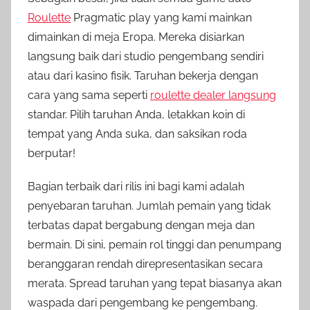
Roulette
Pragmatic play yang kami mainkan
dimainkan di meja Eropa. Mereka disiarkan
langsung baik dari studio pengembang sendiri
atau dari kasino fisik. Taruhan bekerja dengan
cara yang sama seperti
roulette dealer langsung
standar. Pilih taruhan Anda, letakkan koin di
tempat yang Anda suka, dan saksikan roda
berputar!
Bagian terbaik dari rilis ini bagi kami adalah
penyebaran taruhan. Jumlah pemain yang tidak
terbatas dapat bergabung dengan meja dan
bermain. Di sini, pemain rol tinggi dan penumpang
beranggaran rendah direpresentasikan secara
merata. Spread taruhan yang tepat biasanya akan
waspada dari pengembang ke pengembang.