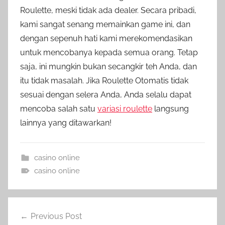
Roulette, meski tidak ada dealer. Secara pribadi,
kami sangat senang memainkan game ini, dan
dengan sepenuh hati kami merekomendasikan
untuk mencobanya kepada semua orang. Tetap
saja, ini mungkin bukan secangkir teh Anda, dan
itu tidak masalah. Jika Roulette Otomatis tidak
sesuai dengan selera Anda, Anda selalu dapat
mencoba salah satu
variasi roulette
langsung
lainnya yang ditawarkan!
casino online
casino online
Navigasi
Previous Post
pos