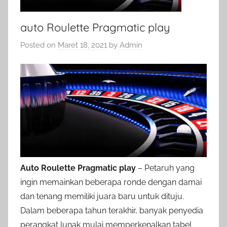
auto Roulette Pragmatic play
Posted on
Maret 18, 2021
by
Admin
Auto Roulette Pragmatic play
– Petaruh yang
ingin memainkan beberapa ronde dengan damai
dan tenang memiliki juara baru untuk dituju.
Dalam beberapa tahun terakhir, banyak penyedia
perangkat lunak mulai memperkenalkan tabel