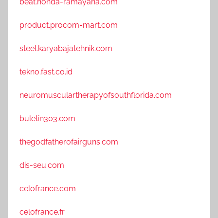
beat.honda-ramayana.com
product.procom-mart.com
steel.karyabajatehnik.com
tekno.fast.co.id
neuromusculartherapyofsouthflorida.com
buletin303.com
thegodfatherofairguns.com
dis-seu.com
celofrance.com
celofrance.fr