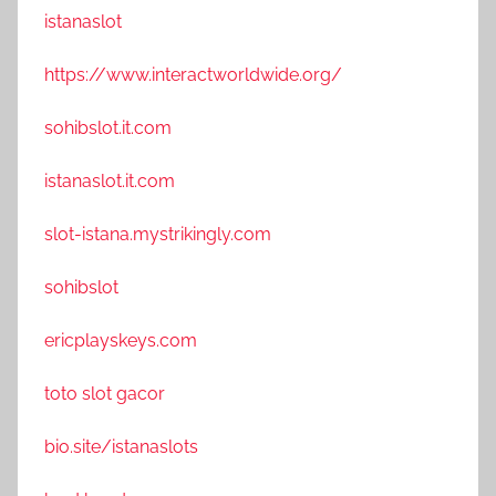
istanaslot
https://www.interactworldwide.org/
sohibslot.it.com
istanaslot.it.com
slot-istana.mystrikingly.com
sohibslot
ericplayskeys.com
toto slot gacor
bio.site/istanaslots