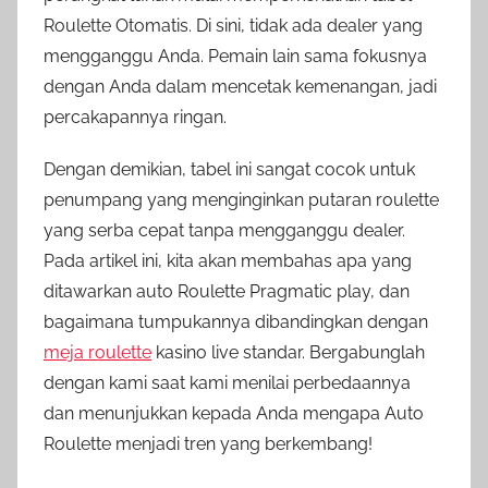
Roulette Otomatis. Di sini, tidak ada dealer yang
mengganggu Anda. Pemain lain sama fokusnya
dengan Anda dalam mencetak kemenangan, jadi
percakapannya ringan.
Dengan demikian, tabel ini sangat cocok untuk
penumpang yang menginginkan putaran roulette
yang serba cepat tanpa mengganggu dealer.
Pada artikel ini, kita akan membahas apa yang
ditawarkan auto Roulette Pragmatic play, dan
bagaimana tumpukannya dibandingkan dengan
meja roulette
kasino live standar. Bergabunglah
dengan kami saat kami menilai perbedaannya
dan menunjukkan kepada Anda mengapa Auto
Roulette menjadi tren yang berkembang!