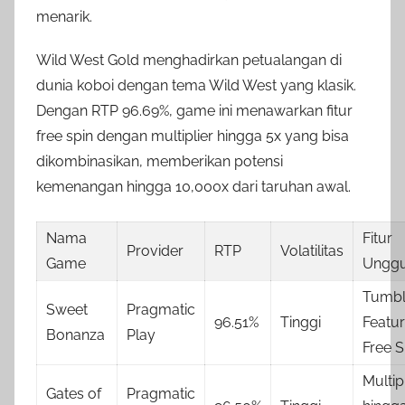
menarik.
Wild West Gold menghadirkan petualangan di
dunia koboi dengan tema Wild West yang klasik.
Dengan RTP 96.69%, game ini menawarkan fitur
free spin dengan multiplier hingga 5x yang bisa
dikombinasikan, memberikan potensi
kemenangan hingga 10,000x dari taruhan awal.
Nama
Fitur
Provider
RTP
Volatilitas
Game
Unggu
Tumb
Sweet
Pragmatic
96.51%
Tinggi
Featur
Bonanza
Play
Free S
Multip
Gates of
Pragmatic