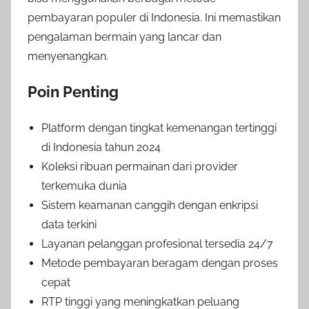
pembayaran populer di Indonesia. Ini memastikan
pengalaman bermain yang lancar dan
menyenangkan.
Poin Penting
Platform dengan tingkat kemenangan tertinggi
di Indonesia tahun 2024
Koleksi ribuan permainan dari provider
terkemuka dunia
Sistem keamanan canggih dengan enkripsi
data terkini
Layanan pelanggan profesional tersedia 24/7
Metode pembayaran beragam dengan proses
cepat
RTP tinggi yang meningkatkan peluang