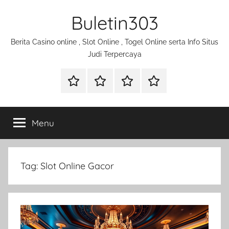
Skip
Buletin303
to
content
Berita Casino online , Slot Online , Togel Online serta Info Situs
Judi Terpercaya
Contact
Privacy
Earnings
About
Us
Policy
Disclaimer
Us
Menu
Tag:
Slot Online Gacor