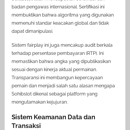
badan pengawas internasional. Sertifikasi ini
membuktikan bahwa algoritma yang digunakan
memenuhi standar keacakan global dan tidak
dapat dimanipulasi.
Sistem fairplay ini juga mencakup audit berkala
terhadap persentase pembayaran (RTP). Ini
memastikan bahwa angka yang dipublikasikan
sesuai dengan kinerja aktual permainan.
Transparansi ini membangun kepercayaan
pemain dan menjadi salah satu alasan mengapa
Sohibslot dikenal sebagai platform yang
mengutamakan kejujuran.
Sistem Keamanan Data dan
Transaksi