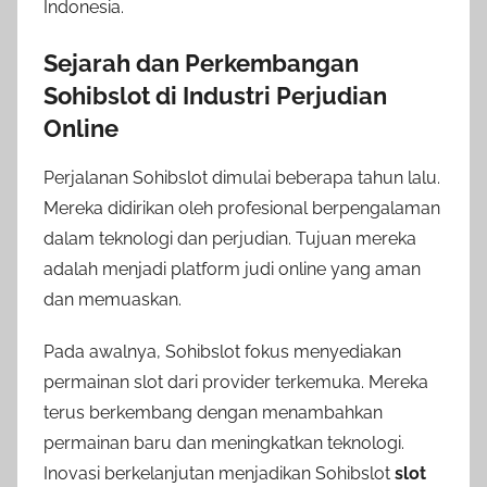
Indonesia.
Sejarah dan Perkembangan
Sohibslot di Industri Perjudian
Online
Perjalanan Sohibslot dimulai beberapa tahun lalu.
Mereka didirikan oleh profesional berpengalaman
dalam teknologi dan perjudian. Tujuan mereka
adalah menjadi platform judi online yang aman
dan memuaskan.
Pada awalnya, Sohibslot fokus menyediakan
permainan slot dari provider terkemuka. Mereka
terus berkembang dengan menambahkan
permainan baru dan meningkatkan teknologi.
Inovasi berkelanjutan menjadikan Sohibslot
slot