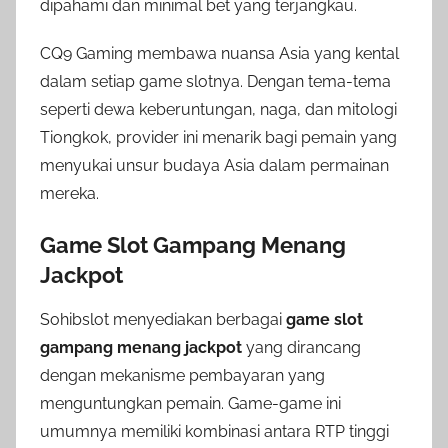
dipahami dan minimal bet yang terjangkau.
CQ9 Gaming membawa nuansa Asia yang kental
dalam setiap game slotnya. Dengan tema-tema
seperti dewa keberuntungan, naga, dan mitologi
Tiongkok, provider ini menarik bagi pemain yang
menyukai unsur budaya Asia dalam permainan
mereka.
Game Slot Gampang Menang
Jackpot
Sohibslot menyediakan berbagai
game slot
gampang menang jackpot
yang dirancang
dengan mekanisme pembayaran yang
menguntungkan pemain. Game-game ini
umumnya memiliki kombinasi antara RTP tinggi