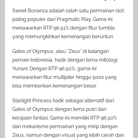
Sweet Bonanza adalah salah satu permainan slot
paling populer dari Pragmatic Play. Game ini
menawarkan RTP 96.51% dengan fitur tumble
yang memungkinkan kemenangan beruntun.
Gates of Olympus, atau “Zeus” di kalangan
pemain Indonesia, hadir dengan tema mitologi
Yunani. Dengan RTP 96.50%, game ini
menawarkan fitur multiplier hingga 500x yang
bisa memberikan kemenangan besar.
Starlight Princess hadir sebagai alternatif dari
Gates of Olympus dengan tema putri dan
kerajaan fantasi. Game ini memiliki RTP 96.50%
dan mekanisme permainan yang mirip dengan
Zeus, namun dengan visual yang lebih cerah dan