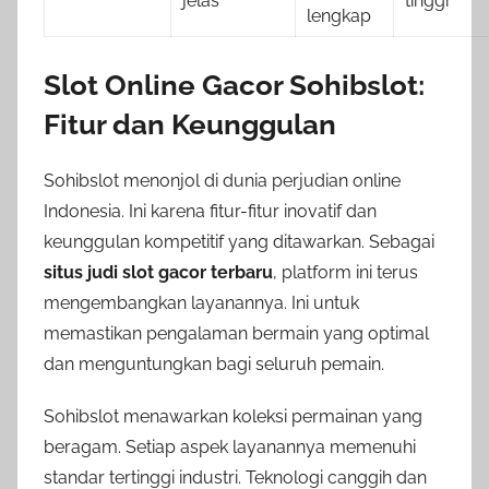
jelas
tinggi
lengkap
Slot Online Gacor Sohibslot:
Fitur dan Keunggulan
Sohibslot menonjol di dunia perjudian online
Indonesia. Ini karena fitur-fitur inovatif dan
keunggulan kompetitif yang ditawarkan. Sebagai
situs judi slot gacor terbaru
, platform ini terus
mengembangkan layanannya. Ini untuk
memastikan pengalaman bermain yang optimal
dan menguntungkan bagi seluruh pemain.
Sohibslot menawarkan koleksi permainan yang
beragam. Setiap aspek layanannya memenuhi
standar tertinggi industri. Teknologi canggih dan