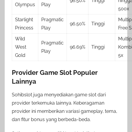
96.50%
Tinggi
hingg
Olympus
Play
500x
Starlight
Pragmatic
Multipl
96.50%
Tinggi
Princess
Play
Free S
Wild
Multip
Pragmatic
West
96.69%
Tinggi
Kombi
Play
Gold
5x
Provider Game Slot Populer
Lainnya
Sohibslot juga menyediakan game slot dari
provider terkemuka lainnya. Keberagaman
provider ini memberikan variasi gameplay, tema,
dan fitur bonus yang berbeda-beda.