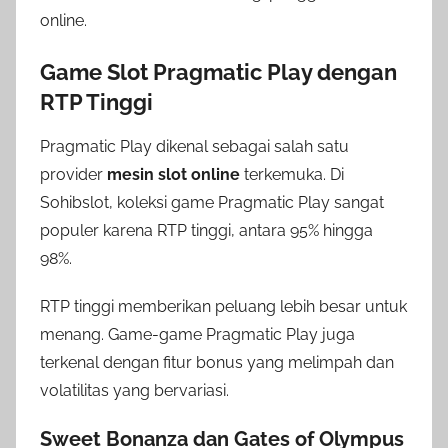
online.
Game Slot Pragmatic Play dengan
RTP Tinggi
Pragmatic Play dikenal sebagai salah satu
provider
mesin slot online
terkemuka. Di
Sohibslot, koleksi game Pragmatic Play sangat
populer karena RTP tinggi, antara 95% hingga
98%.
RTP tinggi memberikan peluang lebih besar untuk
menang. Game-game Pragmatic Play juga
terkenal dengan fitur bonus yang melimpah dan
volatilitas yang bervariasi.
Sweet Bonanza dan Gates of Olympus