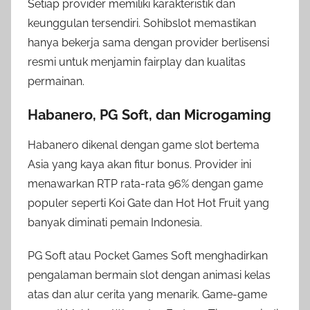
Setiap provider memiliki karakteristik dan
keunggulan tersendiri. Sohibslot memastikan
hanya bekerja sama dengan provider berlisensi
resmi untuk menjamin fairplay dan kualitas
permainan.
Habanero, PG Soft, dan Microgaming
Habanero dikenal dengan game slot bertema
Asia yang kaya akan fitur bonus. Provider ini
menawarkan RTP rata-rata 96% dengan game
populer seperti Koi Gate dan Hot Hot Fruit yang
banyak diminati pemain Indonesia.
PG Soft atau Pocket Games Soft menghadirkan
pengalaman bermain slot dengan animasi kelas
atas dan alur cerita yang menarik. Game-game