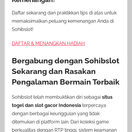
Daftar sekarang dan praktikkan tips di atas untuk
memaksimalkan peluang kemenangan Anda di
Sohibslot!
DAFTAR & MENANGKAN HADIAH
Bergabung dengan Sohibslot
Sekarang dan Rasakan
Pengalaman Bermain Terbaik
Sohibslot telah membuktikan diri sebagai
situs
togel dan slot gacor Indonesia
terpercaya
dengan berbagai keunggulan yang tidak
ditemukan di platform lain. Dari koleksi game
berkualitas dengan RTP tinggi, sistem keamanan