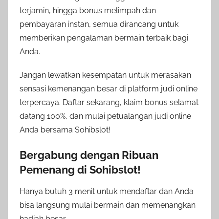
terjamin, hingga bonus melimpah dan
pembayaran instan, semua dirancang untuk
memberikan pengalaman bermain terbaik bagi
Anda.
Jangan lewatkan kesempatan untuk merasakan
sensasi kemenangan besar di platform judi online
terpercaya. Daftar sekarang, klaim bonus selamat
datang 100%, dan mulai petualangan judi online
Anda bersama Sohibslot!
Bergabung dengan Ribuan
Pemenang di Sohibslot!
Hanya butuh 3 menit untuk mendaftar dan Anda
bisa langsung mulai bermain dan memenangkan
hadiah besar.