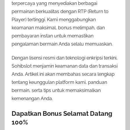
terpercaya yang menyediakan berbagai
permainan berkualitas dengan RTP (Return to
Player) tertinggi. Kami menggabungkan
keamanan maksimal, bonus melimpah, dan
pembayaran instan untuk memastikan
pengalaman bermain Anda selalu memuaskan.
Dengan lisensi resmi dan teknologi enkripsi terkini,
Sohibslot menjamin keamanan data dan transaksi
Anda. Artikel ini akan membahas secara lengkap
tentang keunggulan platform kami, panduan
bermain, serta tips untuk memaksimalkan
kemenangan Anda.
Dapatkan Bonus Selamat Datang
100%