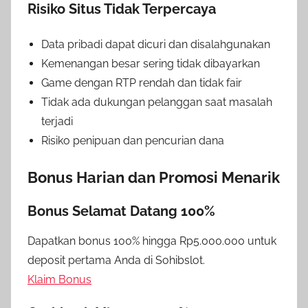
Risiko Situs Tidak Terpercaya
Data pribadi dapat dicuri dan disalahgunakan
Kemenangan besar sering tidak dibayarkan
Game dengan RTP rendah dan tidak fair
Tidak ada dukungan pelanggan saat masalah
terjadi
Risiko penipuan dan pencurian dana
Bonus Harian dan Promosi Menarik
Bonus Selamat Datang 100%
Dapatkan bonus 100% hingga Rp5.000.000 untuk
deposit pertama Anda di Sohibslot.
Klaim Bonus