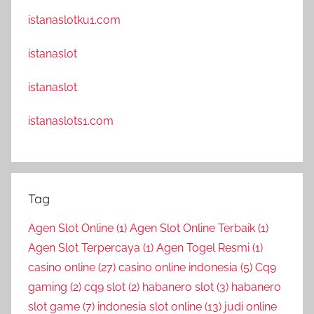
istanaslotku1.com
istanaslot
istanaslot
istanaslots1.com
Tag
Agen Slot Online
(1)
Agen Slot Online Terbaik
(1)
Agen Slot Terpercaya
(1)
Agen Togel Resmi
(1)
casino online
(27)
casino online indonesia
(5)
Cq9
gaming
(2)
cq9 slot
(2)
habanero slot
(3)
habanero
slot game
(7)
indonesia slot online
(13)
judi online