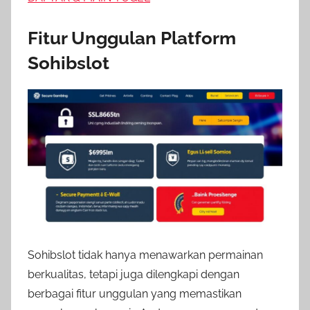
Fitur Unggulan Platform
Sohibslot
Sohibslot tidak hanya menawarkan permainan
berkualitas, tetapi juga dilengkapi dengan
berbagai fitur unggulan yang memastikan