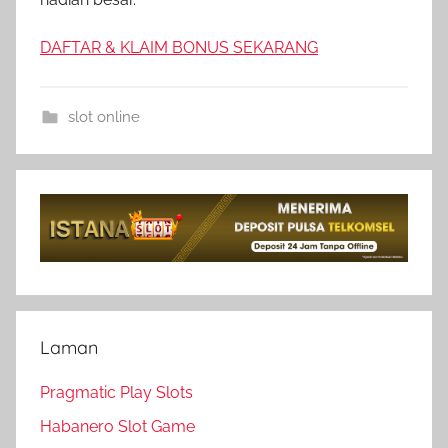
DAFTAR & KLAIM BONUS SEKARANG
slot online
Laman
Pragmatic Play Slots
Habanero Slot Game