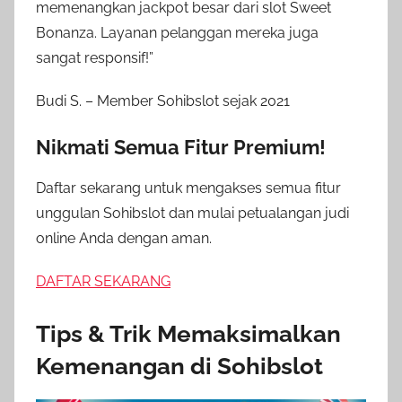
memenangkan jackpot besar dari slot Sweet
Bonanza. Layanan pelanggan mereka juga
sangat responsif!”
Budi S. – Member Sohibslot sejak 2021
Nikmati Semua Fitur Premium!
Daftar sekarang untuk mengakses semua fitur
unggulan Sohibslot dan mulai petualangan judi
online Anda dengan aman.
DAFTAR SEKARANG
Tips & Trik Memaksimalkan
Kemenangan di Sohibslot