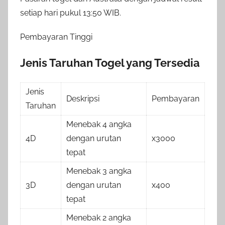
setiap hari pukul 13:50 WIB.
Pembayaran Tinggi
Jenis Taruhan Togel yang Tersedia
Jenis
Deskripsi
Pembayaran
Taruhan
Menebak 4 angka
4D
dengan urutan
x3000
tepat
Menebak 3 angka
3D
dengan urutan
x400
tepat
Menebak 2 angka