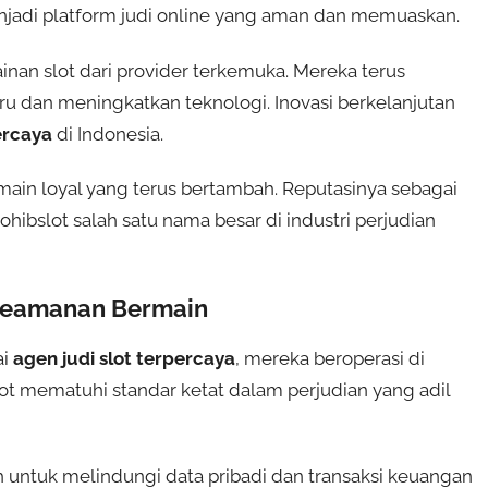
njadi platform judi online yang aman dan memuaskan.
nan slot dari provider terkemuka. Mereka terus
dan meningkatkan teknologi. Inovasi berkelanjutan
ercaya
di Indonesia.
ain loyal yang terus bertambah. Reputasinya sebagai
ohibslot salah satu nama besar di industri perjudian
 Keamanan Bermain
ai
agen judi slot terpercaya
, mereka beroperasi di
lot mematuhi standar ketat dalam perjudian yang adil
 untuk melindungi data pribadi dan transaksi keuangan