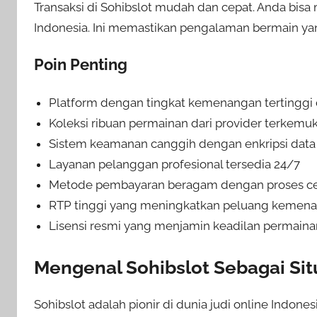
Transaksi di Sohibslot mudah dan cepat. Anda bi
Indonesia. Ini memastikan pengalaman bermain y
Poin Penting
Platform dengan tingkat kemenangan tertinggi 
Koleksi ribuan permainan dari provider terkemu
Sistem keamanan canggih dengan enkripsi data 
Layanan pelanggan profesional tersedia 24/7
Metode pembayaran beragam dengan proses c
RTP tinggi yang meningkatkan peluang kemen
Lisensi resmi yang menjamin keadilan permaina
Mengenal Sohibslot Sebagai Situ
Sohibslot adalah pionir di dunia judi online Ind