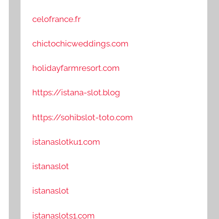
celofrance.fr
chictochicweddings.com
holidayfarmresort.com
https://istana-slot.blog
https://sohibslot-toto.com
istanaslotku1.com
istanaslot
istanaslot
istanaslots1.com