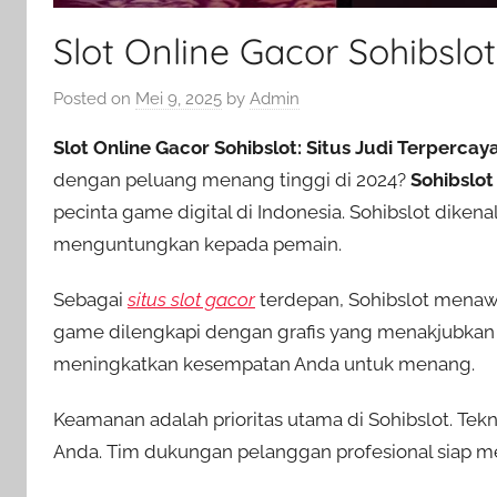
Slot Online Gacor Sohibslot
Posted on
Mei 9, 2025
by
Admin
Slot Online Gacor Sohibslot: Situs Judi Terpercay
dengan peluang menang tinggi di 2024?
Sohibslot
pecinta game digital di Indonesia. Sohibslot dik
menguntungkan kepada pemain.
Sebagai
situs slot gacor
terdepan, Sohibslot menaw
game dilengkapi dengan grafis yang menakjubkan dan
meningkatkan kesempatan Anda untuk menang.
Keamanan adalah prioritas utama di Sohibslot. Tekn
Anda. Tim dukungan pelanggan profesional siap m