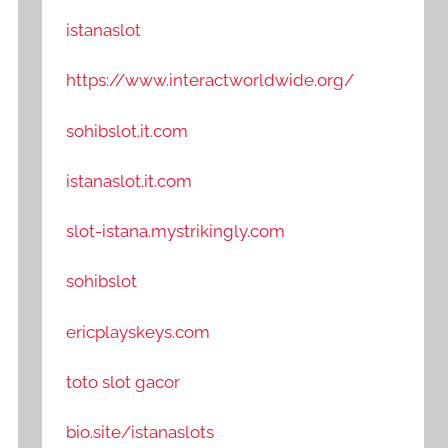
istanaslot
https://www.interactworldwide.org/
sohibslot.it.com
istanaslot.it.com
slot-istana.mystrikingly.com
sohibslot
ericplayskeys.com
toto slot gacor
bio.site/istanaslots