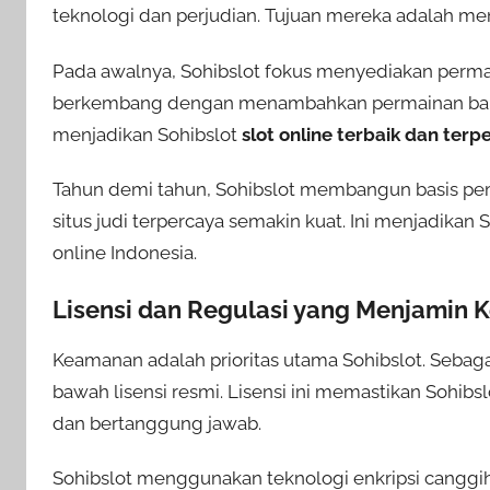
teknologi dan perjudian. Tujuan mereka adalah me
Pada awalnya, Sohibslot fokus menyediakan permai
berkembang dengan menambahkan permainan baru 
menjadikan Sohibslot
slot online terbaik dan terp
Tahun demi tahun, Sohibslot membangun basis pem
situs judi terpercaya semakin kuat. Ini menjadikan S
online Indonesia.
Lisensi dan Regulasi yang Menjamin
Keamanan adalah prioritas utama Sohibslot. Sebag
bawah lisensi resmi. Lisensi ini memastikan Sohibs
dan bertanggung jawab.
Sohibslot menggunakan teknologi enkripsi canggih