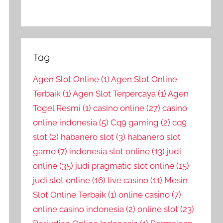
Tag
Agen Slot Online
(1)
Agen Slot Online
Terbaik
(1)
Agen Slot Terpercaya
(1)
Agen
Togel Resmi
(1)
casino online
(27)
casino
online indonesia
(5)
Cq9 gaming
(2)
cq9
slot
(2)
habanero slot
(3)
habanero slot
game
(7)
indonesia slot online
(13)
judi
online
(35)
judi pragmatic slot online
(15)
judi slot online
(16)
live casino
(11)
Mesin
Slot Online Terbaik
(1)
online casino
(7)
online casino indonesia
(2)
online slot
(23)