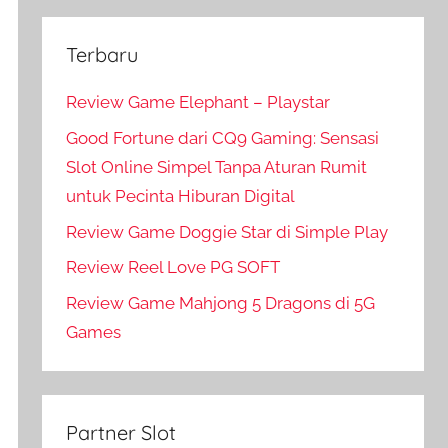
Terbaru
Review Game Elephant – Playstar
Good Fortune dari CQ9 Gaming: Sensasi
Slot Online Simpel Tanpa Aturan Rumit
untuk Pecinta Hiburan Digital
Review Game Doggie Star di Simple Play
Review Reel Love PG SOFT
Review Game Mahjong 5 Dragons di 5G
Games
Partner Slot