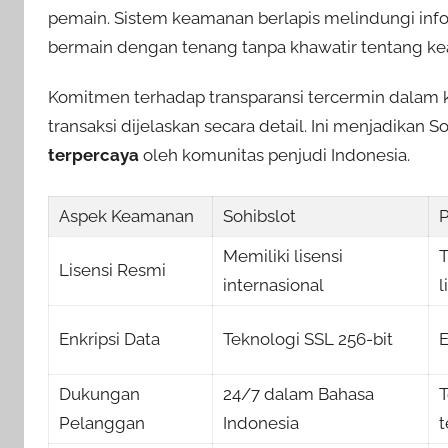
pemain. Sistem keamanan berlapis melindungi infor
bermain dengan tenang tanpa khawatir tentang k
Komitmen terhadap transparansi tercermin dalam k
transaksi dijelaskan secara detail. Ini menjadikan S
terpercaya
oleh komunitas penjudi Indonesia.
Aspek Keamanan
Sohibslot
P
Memiliki lisensi
T
Lisensi Resmi
internasional
l
Enkripsi Data
Teknologi SSL 256-bit
E
Dukungan
24/7 dalam Bahasa
T
Pelanggan
Indonesia
t