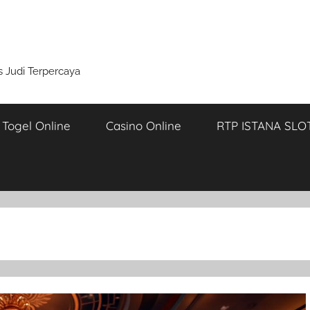
us Judi Terpercaya
Togel Online
Casino Online
RTP ISTANA SLO