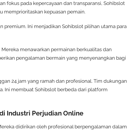
an fokus pada kepercayaan dan transparansi, Sohibslot
lu memprioritaskan kepuasan pemain.
n premium. Ini menjadikan Sohibslot pilihan utama para
 Mereka menawarkan permainan berkualitas dan
mberikan pengalaman bermain yang menyenangkan bagi
nggan 24 jam yang ramah dan profesional. Tim dukungan
. Ini membuat Sohibslot berbeda dari platform
i Industri Perjudian Online
 Mereka didirikan oleh profesional berpengalaman dalam